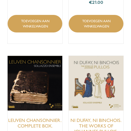
€
21.00
TOEVOEGEN AAN
TOEVOEGEN AAN
WINKELWAGEN
WINKELWAGEN
LEUVEN CHANSONNIER.
NI DUFAY, NI BINCHOIS.
COMPLETE BOX.
THE WORKS OF