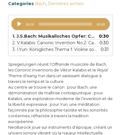
Categories
Bach
,
Dernières sorties
Lecteur
00:00
00:00
audio
1.
J.S.Bach: Musikalisches Opfer: Canon a 2 Violini in unisono
0:30
2.
V.Kalabis: Canonic Invention No.2: Canon in 6
0:30
3.
I.Yun: Königliches Thema f. Violine solo
0:31
Spiegelungen
réunit l’
Offrande musicale
de Bach,
les
Canonic Inventions
de Viktor Kalabis et le
Royal
Theme
d’Isang Yun dans un saisissant dialogue à
travers le temps et la culture.
Au centre se trouve le canon : pour Bach, une
démonstration de maîtrise contrapuntique ; pour
Kalabis, une exploration moderne de l’invention et de
la liberté expressive ; pour Yun, une méditation
façonnée par la philosophie taoïste et les sonorités
coréennes, réfractée à travers la tradition
européenne.
NeoBarock joue sur instruments d’époque, créant un
univers sonore vibrant où la rigueur intellectuelle