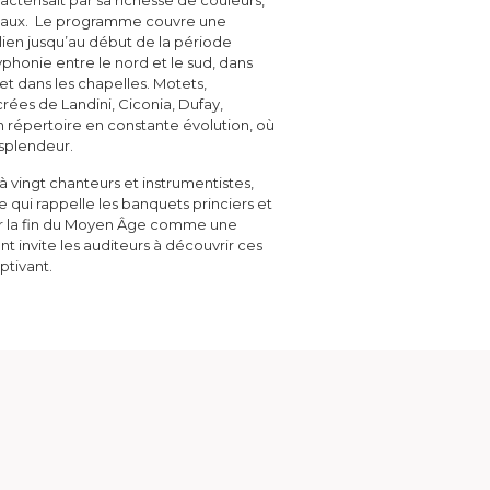
ctérisait par sa richesse de couleurs,
le
ou
entaux. Le programme couvre une
volume.
diminuer
alien jusqu’au début de la période
le
yphonie entre le nord et le sud, dans
volume.
et dans les chapelles. Motets,
ées de Landini, Ciconia, Dufay,
un répertoire en constante évolution, où
 splendeur.
à vingt chanteurs et instrumentistes,
qui rappelle les banquets princiers et
ter la fin du Moyen Âge comme une
t invite les auditeurs à découvrir ces
ptivant.