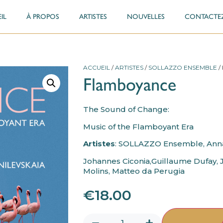
IL
À PROPOS
ARTISTES
NOUVELLES
CONTACTE
ACCUEIL
/
ARTISTES
/
SOLLAZZO ENSEMBLE
/
Flamboyance
The Sound of Change:
Music of the Flamboyant Era
Artistes
: SOLLAZZO Ensemble, Anna
Johannes Ciconia,
Guillaume Dufay,
Molins,
Matteo da Perugia
€
18.00