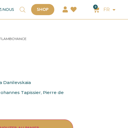
EN
0
FR
SHOP
Z-NOUS
NL
 FLAMBOYANCE
 Danilevskaia
Johannes Tapissier,
Pierre de